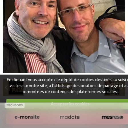
Partenaires
Facebook
En cliquant vous acceptez le dépôt de cookies destinés au suivi
visites sur notre site, à l'affichage des boutons de partage et a
Retour
remontées de contenus des plateformes sociales.
Accepter les cookies
SPONSORS
www.jacquesmauger.com
Créer un site internet avec e-monsite
Refuser les cookies
Signaler un contenu illicite sur ce site