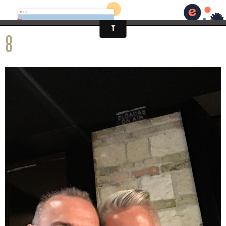
Jacques Mauger/Site officiel
Page d'accueil
8
News
Photos
Vidéos
Biographie
CD
Instrument
Agenda
Espace Presse
Contact