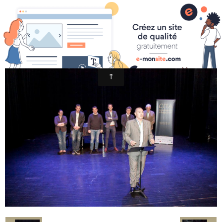
Jacques Mauger/Site officiel
Page d'accueil
27
News
Photos
Vidéos
Biographie
CD
Instrument
Agenda
Espace Presse
Contact