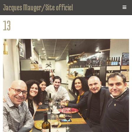
Jacques Mauger/Site officiel
Page d'accueil
13
News
Photos
Vidéos
Biographie
CD
Instrument
Agenda
Espace Presse
Contact