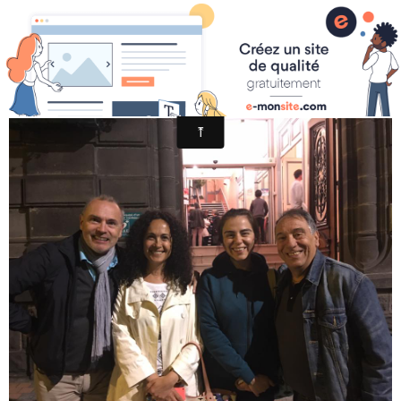
Jacques Mauger/Site officiel
Page d'accueil
4
News
Photos
Vidéos
Biographie
CD
Instrument
Agenda
Espace Presse
Contact