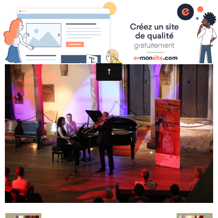
Jacques Mauger/Site officiel
Page d'accueil
4
News
Photos
Vidéos
Biographie
CD
Instrument
Agenda
Espace Presse
Contact