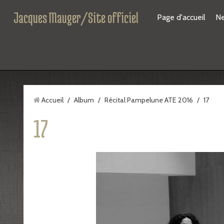
Jacques Mauger/Site officiel
Page d'accueil
N
Accueil
/
Album
/
Récital Pampelune ATE 2016
/
17
17