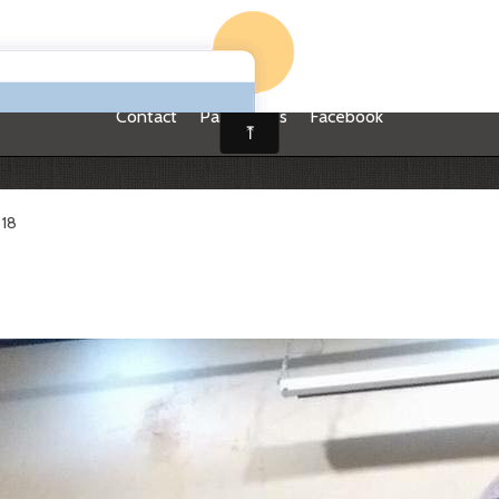
ews
Photos
Vidéos
Biographie
CD
Instrument
Agen
Contact
Partenaires
Facebook
18