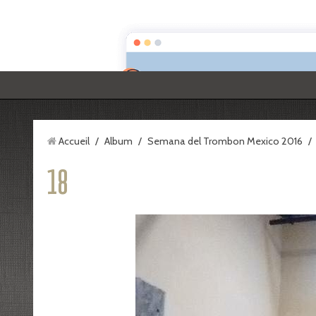
Jacques Mauger/Site officiel
Page d'accueil
N
Accueil
/
Album
/
Semana del Trombon Mexico 2016
/
18