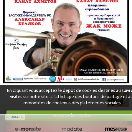
Partenaires
Facebook
En cliquant vous acceptez le dépôt de cookies destinés au suivi
visites sur notre site, à l'affichage des boutons de partage et a
Retour
remontées de contenus des plateformes sociales.
Accepter les cookies
SPONSORS
www.jacquesmauger.com
Créer un site internet avec e-monsite
Refuser les cookies