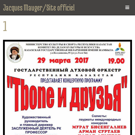
Jacques Mauger/Site officiel
Page d'accueil
1
News
Photos
Vidéos
Biographie
CD
Instrument
Agenda
Espace Presse
Contact