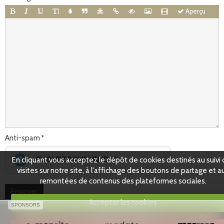
Partenaires
Aperçu
Facebook
Anti-spam
CLIQUEZ POUR VALIDER
En cliquant vous acceptez le dépôt de cookies destinés au suivi
visites sur notre site, à l'affichage des boutons de partage et a
IconCaptcha ©
remontées de contenus des plateformes sociales.
Accepter les cookies
SPONSORS
www.jacquesmauger.com
Créer un site internet avec e-monsite