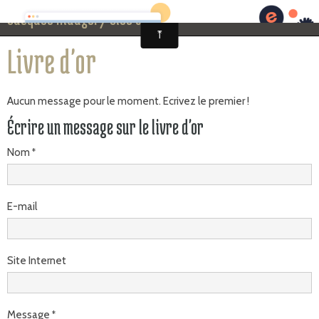
Jacques Mauger/Site officiel
Page d'accueil
Livre d'or
News
Aucun message pour le moment. Ecrivez le premier !
Photos
Écrire un message sur le livre d'or
Vidéos
Nom
Biographie
CD
E-mail
Instrument
Agenda
Site Internet
Espace Presse
Contact
Message