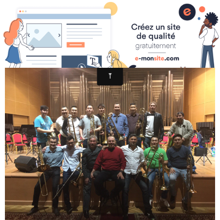
Jacques Mauger/Site officiel
Page d'accueil
6
News
Photos
Vidéos
Biographie
CD
Instrument
Agenda
Espace Presse
Contact